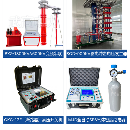
BXZ-1800KVA600KV变频串联
SGD-900KV雷电冲击电压发生器
谐振耐...
GKC-12F（断路器）高压开关机
MJD全自动SF6气体密度继电器
械...
测试...